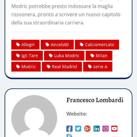
Modric potrebbe presto indossare la maglia
rossonera, pronto a scrivere un nuovo capitolo
della sua straordinaria carriera.
Allegri
Ancelotti
Calciomercato
Igli Tare
Luka Modric
Milan
Modric
Real Madrid
serie A
Francesco Lombardi
Website: