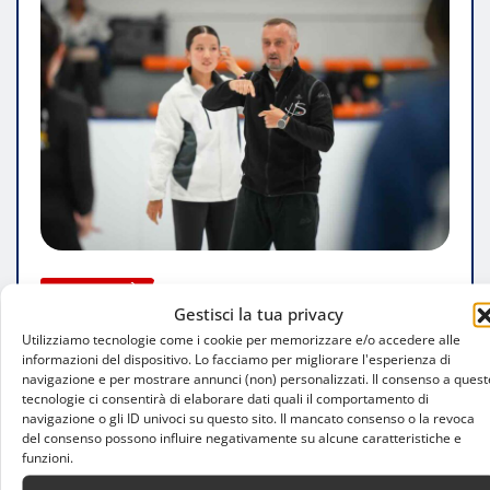
ATTUALITÀ
Gestisci la tua privacy
Synchro9 guarda alle Olimpiadi: Andrea
Utilizziamo tecnologie come i cookie per memorizzare e/o accedere alle
Gilardi porta l’esperienza delle Hot
informazioni del dispositivo. Lo facciamo per migliorare l'esperienza di
navigazione e per mostrare annunci (non) personalizzati. Il consenso a quest
Shivers a Bangkok
tecnologie ci consentirà di elaborare dati quali il comportamento di
navigazione o gli ID univoci su questo sito. Il mancato consenso o la revoca
Luca Talotta
Ago 7, 2026
del consenso possono influire negativamente su alcune caratteristiche e
funzioni.