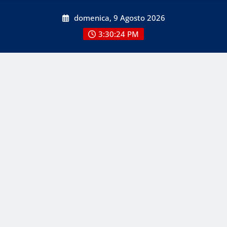
Skip
domenica, 9 Agosto 2026
to
content
3:30:24 PM