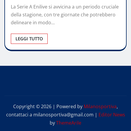
La Serie A Enilive si avvicina a un periodo cruciale
della stagione, con tre giornate che potrebbero
delineare in modo…
LEGGI TUTTO
Copyright © 2026 | Powered by
Milanosportiva
,
contattaci a milanosportiva@gmail.com
|
Editor News
by
ThemeArile