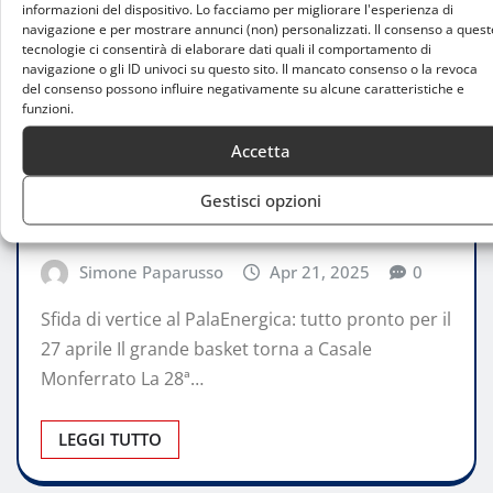
informazioni del dispositivo. Lo facciamo per migliorare l'esperienza di
navigazione e per mostrare annunci (non) personalizzati. Il consenso a quest
tecnologie ci consentirà di elaborare dati quali il comportamento di
navigazione o gli ID univoci su questo sito. Il mancato consenso o la revoca
del consenso possono influire negativamente su alcune caratteristiche e
funzioni.
ATTUALITÀ
Accetta
Bertram Derthona Vs Olimpia Milano:
Biglietti In Vendita Per Il Match Di Serie
Gestisci opzioni
A
Simone Paparusso
Apr 21, 2025
0
Sfida di vertice al PalaEnergica: tutto pronto per il
27 aprile Il grande basket torna a Casale
Monferrato La 28ª…
LEGGI TUTTO