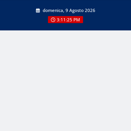
Skip
domenica, 9 Agosto 2026
to
content
3:11:26 PM