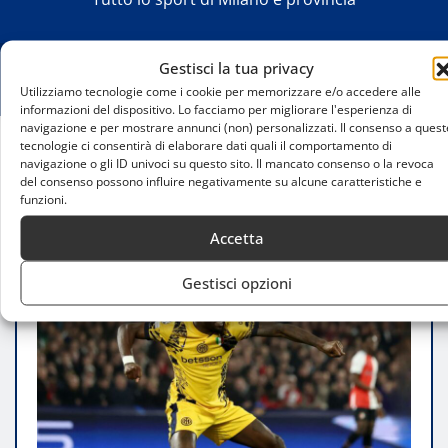
Gestisci la tua privacy
Utilizziamo tecnologie come i cookie per memorizzare e/o accedere alle
informazioni del dispositivo. Lo facciamo per migliorare l'esperienza di
navigazione e per mostrare annunci (non) personalizzati. Il consenso a quest
tecnologie ci consentirà di elaborare dati quali il comportamento di
navigazione o gli ID univoci su questo sito. Il mancato consenso o la revoca
Home
del consenso possono influire negativamente su alcune caratteristiche e
Thuram fuori per infortunio: l’Inter perde il suo
funzioni.
attaccante chiave
Accetta
Gestisci opzioni