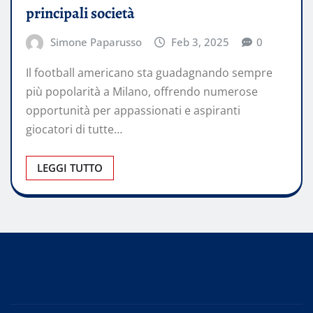
principali società
Simone Paparusso
Feb 3, 2025
0
Il football americano sta guadagnando sempre
più popolarità a Milano, offrendo numerose
opportunità per appassionati e aspiranti
giocatori di tutte…
LEGGI TUTTO