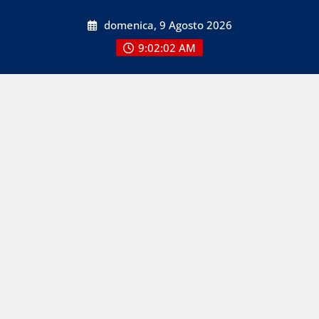
Skip
domenica, 9 Agosto 2026
to
content
9:02:02 AM