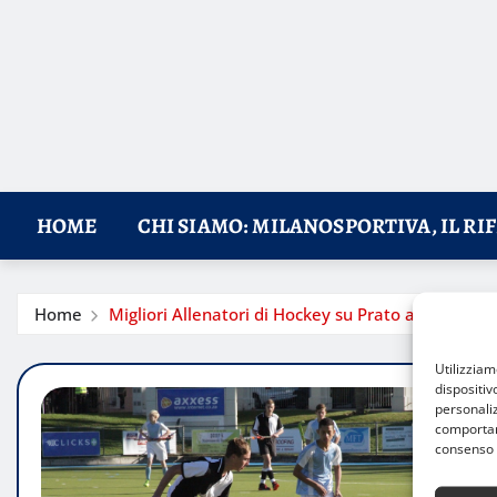
HOME
CHI SIAMO: MILANOSPORTIVA, IL RI
Home
Migliori Allenatori di Hockey su Prato a Milano: G
Utilizzia
dispositiv
personaliz
comportame
consenso 