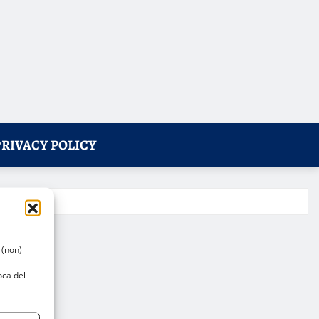
PRIVACY POLICY
 (non)
oca del