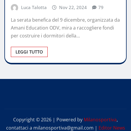
Luca Talotta
Nov 22, 2024
79
La serata benefica del 9 dicembre, organizzata da
Amani Education ODV, mira a raccogliere fondi
per costruire i dormitori della…
LEGGI TUTTO
Copyright © 2026 | Powered by
Milanosportiva
,
contattaci a milanosportiva@gmail.com
|
Editor News