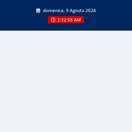
Skip
domenica, 9 Agosto 2026
to
content
2:32:58 AM