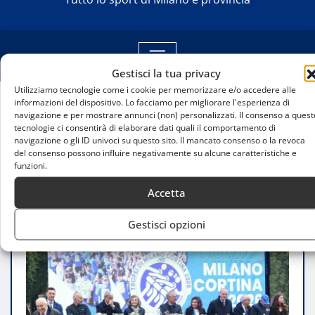
Gestisci la tua privacy
Utilizziamo tecnologie come i cookie per memorizzare e/o accedere alle
informazioni del dispositivo. Lo facciamo per migliorare l'esperienza di
navigazione e per mostrare annunci (non) personalizzati. Il consenso a quest
Home
tecnologie ci consentirà di elaborare dati quali il comportamento di
51.066 studenti protagonisti ai trofei di Milano
navigazione o gli ID univoci su questo sito. Il mancato consenso o la revoca
Cortina 2026
del consenso possono influire negativamente su alcune caratteristiche e
funzioni.
Accetta
Gestisci opzioni