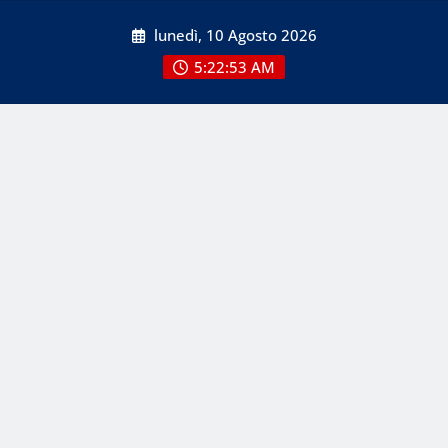
Skip
lunedì, 10 Agosto 2026
to
content
5:22:53 AM