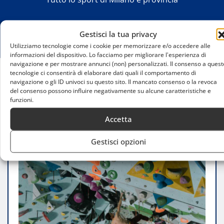
Gestisci la tua privacy
Utilizziamo tecnologie come i cookie per memorizzare e/o accedere alle
informazioni del dispositivo. Lo facciamo per migliorare l'esperienza di
navigazione e per mostrare annunci (non) personalizzati. Il consenso a quest
tecnologie ci consentirà di elaborare dati quali il comportamento di
navigazione o gli ID univoci su questo sito. Il mancato consenso o la revoca
Home
del consenso possono influire negativamente su alcune caratteristiche e
Arrampicata sportiva a Milano: guida completa
funzioni.
alle scuole e ai corsi
Accetta
Gestisci opzioni