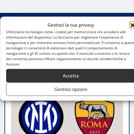
Gestisci la tua privacy
Utilizziamo tecnologie come i cookie per memorizzare e/o accedere alle
informazioni del dispositivo. Lo facciamo per migliorare l'esperienza di
navigazione e per mostrare annunci (non) personalizzati. Il consenso a quest
tecnologie ci consentirà di elaborare dati quali il comportamento di
Home
navigazione o gli ID univoci su questo sito. Il mancato consenso o la revoca
Inter contro Roma, crocevia Scudetto: Lautaro e i
del consenso possono influire negativamente su alcune caratteristiche e
bookmaker spingono i nerazzurri
funzioni.
Accetta
Gestisci opzioni