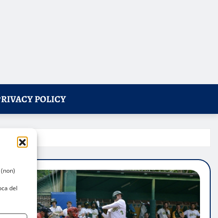
PRIVACY POLICY
 (non)
oca del