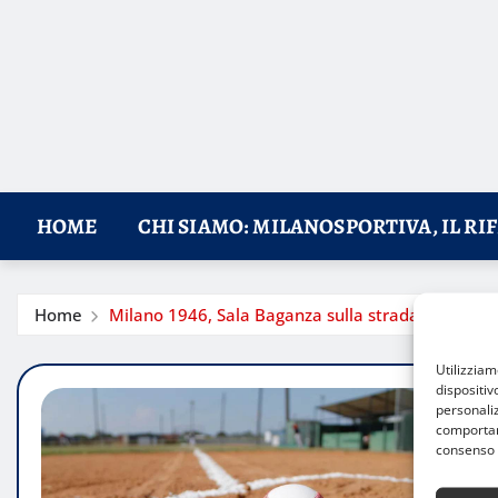
HOME
CHI SIAMO: MILANOSPORTIVA, IL RI
Home
Milano 1946, Sala Baganza sulla strada della fuga
Utilizzia
dispositiv
personaliz
comportame
consenso 