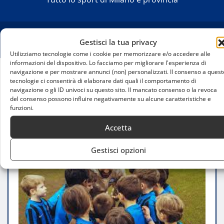
Gestisci la tua privacy
Utilizziamo tecnologie come i cookie per memorizzare e/o accedere alle
informazioni del dispositivo. Lo facciamo per migliorare l'esperienza di
navigazione e per mostrare annunci (non) personalizzati. Il consenso a quest
tecnologie ci consentirà di elaborare dati quali il comportamento di
Home
navigazione o gli ID univoci su questo sito. Il mancato consenso o la revoca
JFA UNIQLO Soccer Kids a Milano, il calcio dei
del consenso possono influire negativamente su alcune caratteristiche e
bambini all’Arena Civica
funzioni.
Accetta
Gestisci opzioni