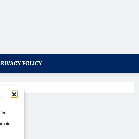
PRIVACY POLICY
 (non)
oca del