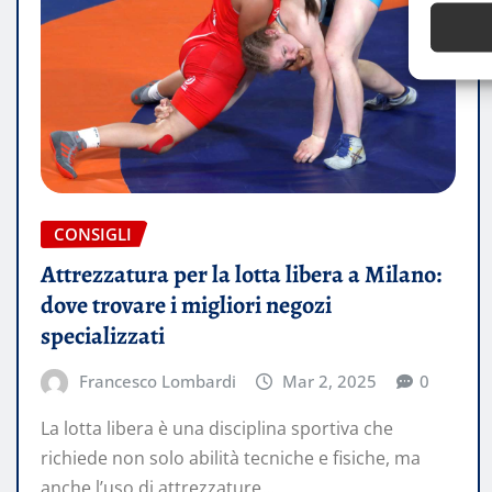
CONSIGLI
Attrezzatura per la lotta libera a Milano:
dove trovare i migliori negozi
specializzati
Francesco Lombardi
Mar 2, 2025
0
La lotta libera è una disciplina sportiva che
richiede non solo abilità tecniche e fisiche, ma
anche l’uso di attrezzature…