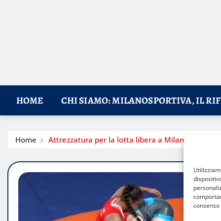
HOME
CHI SIAMO: MILANOSPORTIVA, IL RI
Home
Attrezzatura per la lotta libera a Milano: dove tro
Utilizzia
dispositiv
personaliz
comportame
consenso 