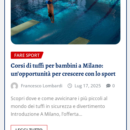
FARE SPORT
Corsi di tuffi per bambini a Milano:
un’opportunità per crescere con lo sport
Francesco Lombardi
Lug 17, 2025
0
Scopri dove e come avvicinare i più piccoli al
mondo dei tuffi in sicurezza e divertimento
Introduzione A Milano, l’offerta…
LEGGI TUTTO