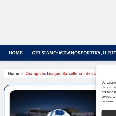
HOME
CHI SIAMO: MILANOSPORTIVA, IL RI
Home
Champions League, Barcellona-Inter: sarà Clément
Utilizzia
dispositiv
personaliz
comportame
consenso 