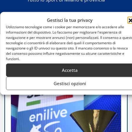
Gestisci la tua privacy
Utilizziamo tecnologie come i cookie per memorizzare e/o accedere alle
informazioni del dispositivo. Lo facciamo per migliorare l'esperienza di
navigazione e per mostrare annunci (non) personalizzati. Il consenso a quest
tecnologie ci consentirà di elaborare dati quali il comportamento di
navigazione o gli ID univoci su questo sito. Il mancato consenso o la revoca
Home
del consenso possono influire negativamente su alcune caratteristiche e
Bazr e Lega Serie A: nasce la partnership per il live
funzioni.
social commerce nel calcio
Accetta
Gestisci opzioni