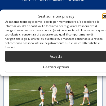
Gestisci la tua privacy
Utilizziamo tecnologie come i cookie per memorizzare e/o accedere alle
informazioni del dispositivo. Lo facciamo per migliorare l'esperienza di
navigazione e per mostrare annunci (non) personalizzati. Il consenso a quest
tecnologie ci consentirà di elaborare dati quali il comportamento di
navigazione o gli ID univoci su questo sito. Il mancato consenso o la revoca
Home
del consenso possono influire negativamente su alcune caratteristiche e
Nazionale italiana femminile: le 20 convocate per
funzioni.
la fase finale dell’Europeo
Accetta
Gestisci opzioni