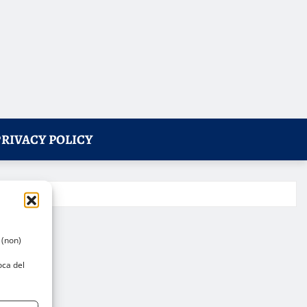
PRIVACY POLICY
 (non)
oca del