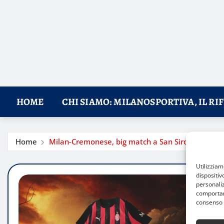
HOME
CHI SIAMO: MILANOSPORTIVA, IL RI
Home
Milan-Cremonese, big match a San Siro: info su bigl
Utilizzia
dispositiv
personaliz
comportame
consenso 