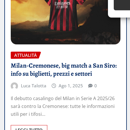
ATTUALITÀ
Milan-Cremonese, big match a San Siro:
info su biglietti, prezzi e settori
Luca Talotta
Ago 1, 2025
0
Il debutto casalingo del Milan in Serie A 2025/26
sarà contro la Cremonese: tutte le informazioni
utili per i tifosi…
LEGGI TUTTO