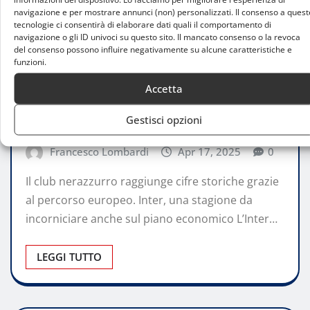
navigazione e per mostrare annunci (non) personalizzati. Il consenso a quest
tecnologie ci consentirà di elaborare dati quali il comportamento di
navigazione o gli ID univoci su questo sito. Il mancato consenso o la revoca
del consenso possono influire negativamente su alcune caratteristiche e
funzioni.
ATTUALITÀ
Accetta
Inter, ricavi record in Champions
Gestisci opzioni
League: verso i 140 milioni di euro
Francesco Lombardi
Apr 17, 2025
0
Il club nerazzurro raggiunge cifre storiche grazie
al percorso europeo. Inter, una stagione da
incorniciare anche sul piano economico L’Inter…
LEGGI TUTTO