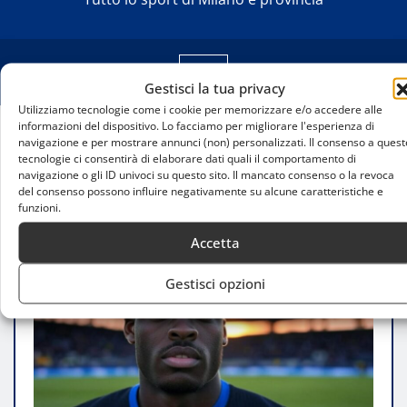
Gestisci la tua privacy
Utilizziamo tecnologie come i cookie per memorizzare e/o accedere alle
informazioni del dispositivo. Lo facciamo per migliorare l'esperienza di
navigazione e per mostrare annunci (non) personalizzati. Il consenso a quest
Home
tecnologie ci consentirà di elaborare dati quali il comportamento di
Bestemmie in campo: il caso Bisseck riaccende il
navigazione o gli ID univoci su questo sito. Il mancato consenso o la revoca
dibattito sulla blasfemia nel calcio italiano
del consenso possono influire negativamente su alcune caratteristiche e
funzioni.
Accetta
Gestisci opzioni