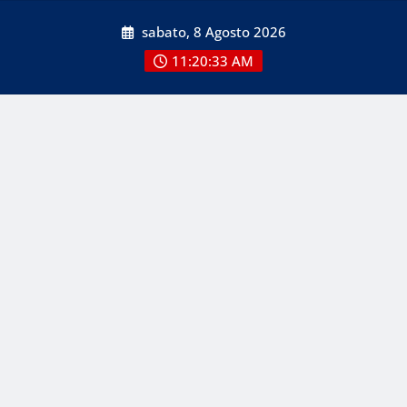
Skip
sabato, 8 Agosto 2026
to
content
11:20:33 AM