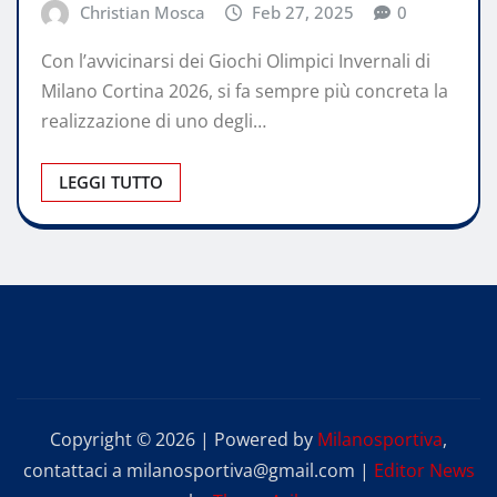
Christian Mosca
Feb 27, 2025
0
Con l’avvicinarsi dei Giochi Olimpici Invernali di
Milano Cortina 2026, si fa sempre più concreta la
realizzazione di uno degli…
LEGGI TUTTO
Copyright © 2026 | Powered by
Milanosportiva
,
contattaci a milanosportiva@gmail.com
|
Editor News