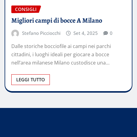
CONSIGLI
Migliori campi di bocce A Milano
Stefano Picciocchi
Set 4, 2025
0
Dalle storiche bocciofile ai campi nei parchi
cittadini, i luoghi ideali per giocare a bocce
nell’area milanese Milano custodisce una…
LEGGI TUTTO