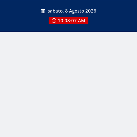
Skip
sabato, 8 Agosto 2026
to
content
10:08:07 AM