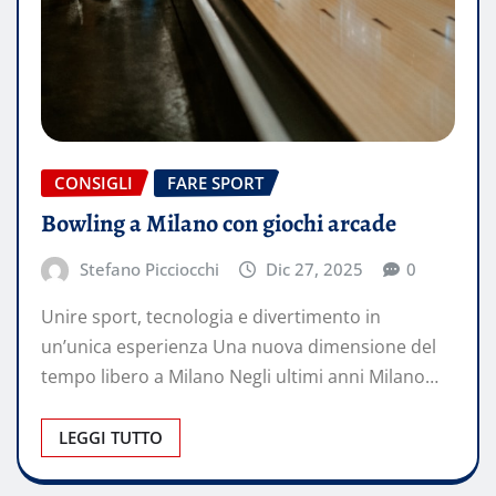
CONSIGLI
FARE SPORT
Bowling a Milano con giochi arcade
Stefano Picciocchi
Dic 27, 2025
0
Unire sport, tecnologia e divertimento in
un’unica esperienza Una nuova dimensione del
tempo libero a Milano Negli ultimi anni Milano…
LEGGI TUTTO