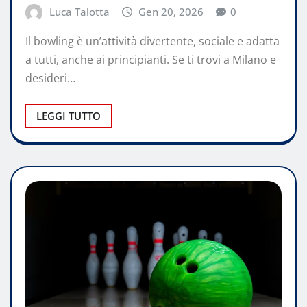
Luca Talotta
Gen 20, 2026
0
Il bowling è un’attività divertente, sociale e adatta
a tutti, anche ai principianti. Se ti trovi a Milano e
desideri…
LEGGI TUTTO