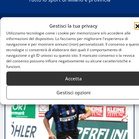
Gestisci la tua privacy
Utilizziamo tecnologie come i cookie per memorizzare e/o accedere alle
informazioni del dispositivo. Lo facciamo per migliorare l'esperienza di
navigazione e per mostrare annunci (non) personalizzati. Il consenso a quest
tecnologie ci consentirà di elaborare dati quali il comportamento di
Home
navigazione o gli ID univoci su questo sito. Il mancato consenso o la revoca
I calciatori storici di Milan e Inter: leggende del
del consenso possono influire negativamente su alcune caratteristiche e
calcio milanese
funzioni.
Accetta
Gestisci opzioni