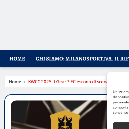
HOME
CHI SIAMO: MILANOSPORTIVA, IL RI
Home
KWCC 2025: i Gear 7 FC escono di scena dopo un du
Utilizzia
dispositiv
personaliz
comportame
consenso 