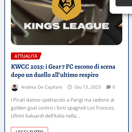
ATTUALITÀ
KWCC 2025: i Gear 7 FC escono di scena
dopo un duello all’ultimo respiro
Andrea De Capitani
Giu 13, 2025
0
I Pirati danno spettacolo a Parigi ma cedono al
golden goal contro i forti spagnoli Los Troncos.
Ultimi baluardi dell’Italia nella…
LEGGI TUTTO