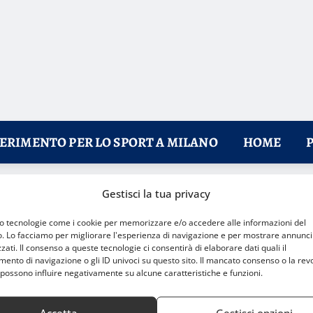
FERIMENTO PER LO SPORT A MILANO
HOME
Gestisci la tua privacy
ello all’ultimo respiro
mo tecnologie come i cookie per memorizzare e/o accedere alle informazioni del
o. Lo facciamo per migliorare l'esperienza di navigazione e per mostrare annunci
zati. Il consenso a queste tecnologie ci consentirà di elaborare dati quali il
nto di navigazione o gli ID univoci su questo sito. Il mancato consenso o la rev
possono influire negativamente su alcune caratteristiche e funzioni.
Accetta
Gestisci opzioni