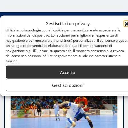
Gestisci la tua privacy
Utilizziamo tecnologie come i cookie per memorizzare e/o accedere alle
informazioni del dispositivo. Lo facciamo per migliorare l'esperienza di
navigazione e per mostrare annunci (non) personalizzati. Il consenso a quest
tecnologie ci consentirà di elaborare dati quali il comportamento di
Home
navigazione o gli ID univoci su questo sito. Il mancato consenso o la revoca
Guida completa per unirsi a una squadra di futsal
del consenso possono influire negativamente su alcune caratteristiche e
a Milano
funzioni.
Accetta
Gestisci opzioni