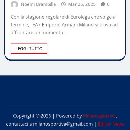
Noemi Brambilla
Mar 26, 2025
0
Con la stagione regolare di Eurolega che volge al
termine, l‘EA7 Emporio Armani Milano si trova ad
affrontare un momento…
LEGGI TUTTO
Copyright © 2026 | Powered by
Milanosportiva
,
contattaci a milanosportiva@gmail.com
|
Editor News