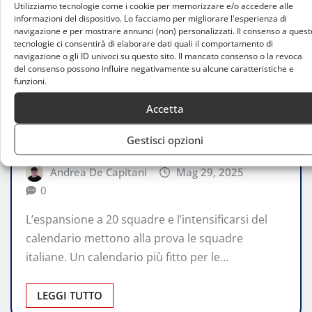
Utilizziamo tecnologie come i cookie per memorizzare e/o accedere alle
informazioni del dispositivo. Lo facciamo per migliorare l'esperienza di
navigazione e per mostrare annunci (non) personalizzati. Il consenso a quest
tecnologie ci consentirà di elaborare dati quali il comportamento di
navigazione o gli ID univoci su questo sito. Il mancato consenso o la revoca
del consenso possono influire negativamente su alcune caratteristiche e
ATTUALITÀ
funzioni.
Eurolega 2025/26: Olimpia Milano e
Accetta
Virtus Bologna verso una stagione da
Gestisci opzioni
oltre 90 partite
Andrea De Capitani
Mag 29, 2025
0
L’espansione a 20 squadre e l’intensificarsi del
calendario mettono alla prova le squadre
italiane. Un calendario più fitto per le…
LEGGI TUTTO