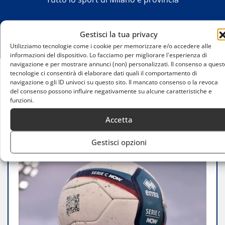
Gestisci la tua privacy
Utilizziamo tecnologie come i cookie per memorizzare e/o accedere alle
informazioni del dispositivo. Lo facciamo per migliorare l'esperienza di
navigazione e per mostrare annunci (non) personalizzati. Il consenso a quest
tecnologie ci consentirà di elaborare dati quali il comportamento di
navigazione o gli ID univoci su questo sito. Il mancato consenso o la revoca
Home
del consenso possono influire negativamente su alcune caratteristiche e
Milan Futuro: vittoria all’ultimo respiro contro il
funzioni.
Campobasso
Accetta
Gestisci opzioni