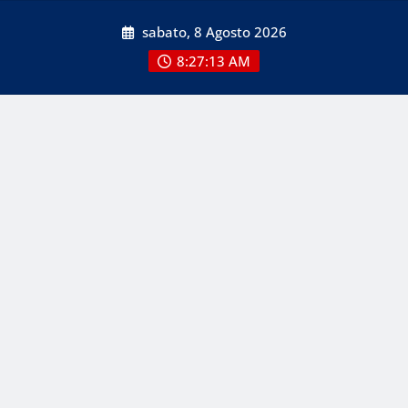
Skip
sabato, 8 Agosto 2026
to
content
8:27:13 AM