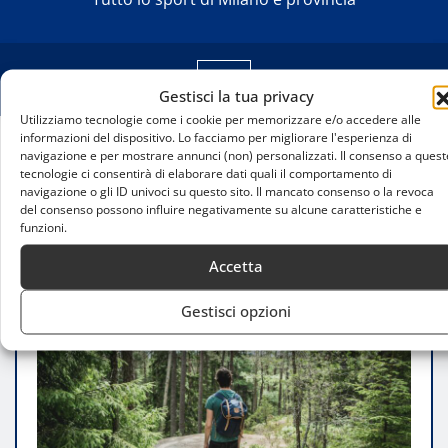
Gestisci la tua privacy
Utilizziamo tecnologie come i cookie per memorizzare e/o accedere alle
informazioni del dispositivo. Lo facciamo per migliorare l'esperienza di
navigazione e per mostrare annunci (non) personalizzati. Il consenso a quest
Home
tecnologie ci consentirà di elaborare dati quali il comportamento di
Camminare tra spiritualità e natura: il 5 maggio un
navigazione o gli ID univoci su questo sito. Il mancato consenso o la revoca
nuovo itinerario tra Appiano Gentile e Tradate
del consenso possono influire negativamente su alcune caratteristiche e
funzioni.
Accetta
Gestisci opzioni