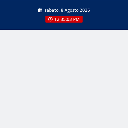
Skip
sabato, 8 Agosto 2026
to
content
12:35:03 PM