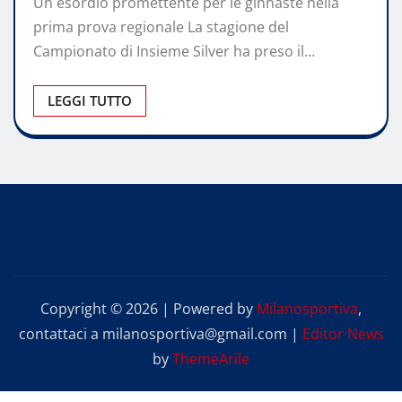
Un esordio promettente per le ginnaste nella
prima prova regionale La stagione del
Campionato di Insieme Silver ha preso il…
LEGGI TUTTO
Copyright © 2026 | Powered by
Milanosportiva
,
contattaci a milanosportiva@gmail.com
|
Editor News
by
ThemeArile