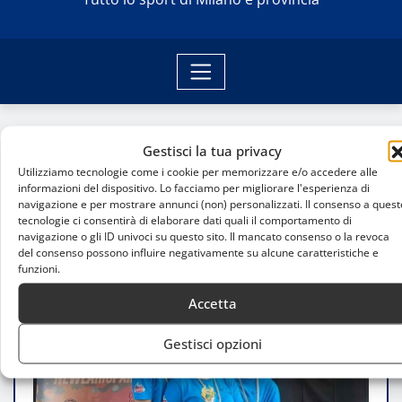
Home
Gestisci la tua privacy
Rhythmic’s Team brilla al Campionato di Insieme
Utilizziamo tecnologie come i cookie per memorizzare e/o accedere alle
Silver a Capiago Intimiano
informazioni del dispositivo. Lo facciamo per migliorare l'esperienza di
navigazione e per mostrare annunci (non) personalizzati. Il consenso a quest
tecnologie ci consentirà di elaborare dati quali il comportamento di
navigazione o gli ID univoci su questo sito. Il mancato consenso o la revoca
del consenso possono influire negativamente su alcune caratteristiche e
funzioni.
Accetta
Gestisci opzioni