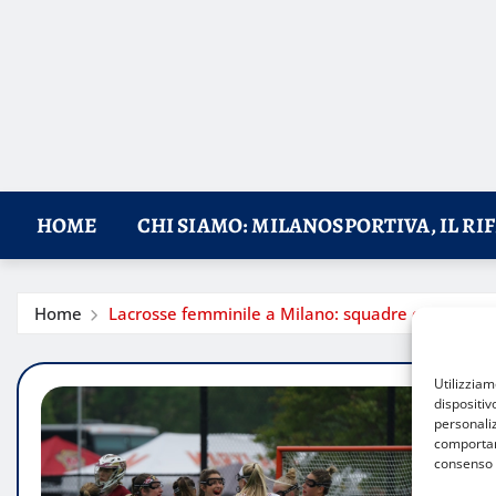
HOME
CHI SIAMO: MILANOSPORTIVA, IL RI
Home
Lacrosse femminile a Milano: squadre e campion
Utilizzia
dispositiv
personaliz
comportame
consenso 