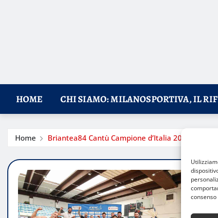
HOME
CHI SIAMO: MILANOSPORTIVA, IL RI
Home
Briantea84 Cantù Campione d’Italia 2025
Utilizzia
dispositiv
personaliz
comportame
consenso 