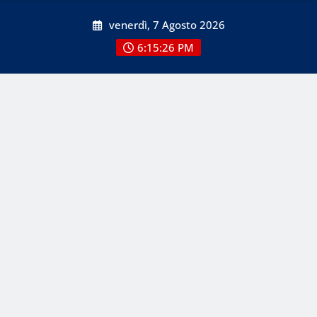
Skip
venerdì, 7 Agosto 2026
to
content
6:15:27 PM