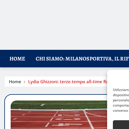
HOME
CHI SIAMO: MILANOSPORTIVA, IL RI
Home
Lydia Ghizzoni: terzo tempo all-time Ragazze nei
Utilizzia
dispositiv
personaliz
comportame
consenso 