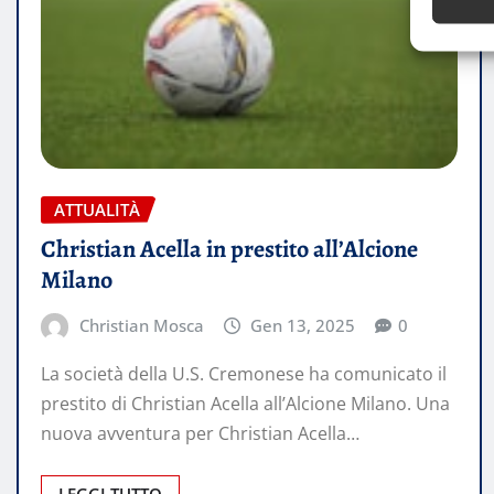
ATTUALITÀ
Christian Acella in prestito all’Alcione
Milano
Christian Mosca
Gen 13, 2025
0
La società della U.S. Cremonese ha comunicato il
prestito di Christian Acella all’Alcione Milano. Una
nuova avventura per Christian Acella…
LEGGI TUTTO