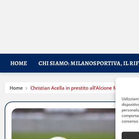
HOME
CHI SIAMO: MILANOSPORTIVA, IL RI
Home
Christian Acella in prestito all’Alcione Milano
Utilizzia
dispositiv
personaliz
comportame
consenso 