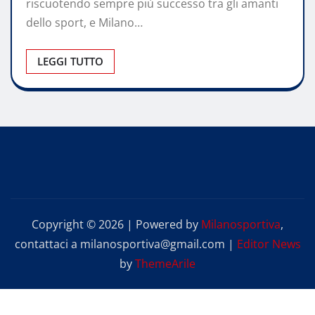
riscuotendo sempre più successo tra gli amanti
dello sport, e Milano…
LEGGI TUTTO
Copyright © 2026 | Powered by
Milanosportiva
,
contattaci a milanosportiva@gmail.com
|
Editor News
by
ThemeArile