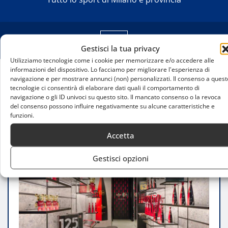
Gestisci la tua privacy
Utilizziamo tecnologie come i cookie per memorizzare e/o accedere alle
informazioni del dispositivo. Lo facciamo per migliorare l'esperienza di
navigazione e per mostrare annunci (non) personalizzati. Il consenso a quest
Home
tecnologie ci consentirà di elaborare dati quali il comportamento di
Cincoro Tequila e AC Milan: una limited edition per
navigazione o gli ID univoci su questo sito. Il mancato consenso o la revoca
celebrare 125 Anni di storia
del consenso possono influire negativamente su alcune caratteristiche e
funzioni.
Accetta
Gestisci opzioni