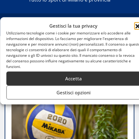
Gestisci la tua privacy
Utilizziamo tecnologie come i cookie per memorizzare e/o accedere alle
informazioni del dispositivo. Lo facciamo per migliorare l'esperienza di
navigazione e per mostrare annunci (non) personalizzati. Il consenso a quest
tecnologie ci consentirà di elaborare dati quali il comportamento di
Home
navigazione o gli ID univoci su questo sito. Il mancato consenso o la revoca
Megabox Vallefoglia- Numia Vero Volley Milano: le
del consenso possono influire negativamente su alcune caratteristiche e
milanesi regolano 3-2 le avversarie
funzioni.
Accetta
Gestisci opzioni