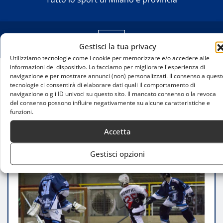
Gestisci la tua privacy
Utilizziamo tecnologie come i cookie per memorizzare e/o accedere alle
informazioni del dispositivo. Lo facciamo per migliorare l'esperienza di
navigazione e per mostrare annunci (non) personalizzati. Il consenso a quest
Home
tecnologie ci consentirà di elaborare dati quali il comportamento di
HC Milano travolge i Coralimpianti Tigers: una
navigazione o gli ID univoci su questo sito. Il mancato consenso o la revoca
del consenso possono influire negativamente su alcune caratteristiche e
vittoria schiacciante nella penultima giornata di Serie
funzioni.
A
Accetta
Gestisci opzioni