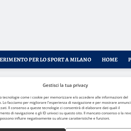
FERIMENTO PER LO SPORT A MILANO
HOME
’Allianz Cloud per il sogno semifinale
Gestisci la tua privacy
mo tecnologie come i cookie per memorizzare e/o accedere alle informazioni del
o. Lo facciamo per migliorare l'esperienza di navigazione e per mostrare annunci
zati. Il consenso a queste tecnologie ci consentirà di elaborare dati quali il
nto di navigazione o gli ID univoci su questo sito. Il mancato consenso o la rev
possono influire negativamente su alcune caratteristiche e funzioni.