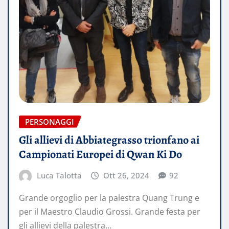
PERSONAGGI
Gli allievi di Abbiategrasso trionfano ai
Campionati Europei di Qwan Ki Do
Luca Talotta
Ott 26, 2024
92
Grande orgoglio per la palestra Quang Trung e
per il Maestro Claudio Grossi. Grande festa per
gli allievi della palestra…