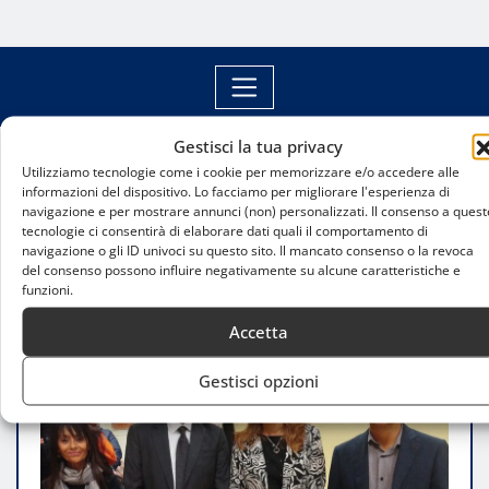
Gestisci la tua privacy
Utilizziamo tecnologie come i cookie per memorizzare e/o accedere alle
Home
informazioni del dispositivo. Lo facciamo per migliorare l'esperienza di
Gli allievi di Abbiategrasso trionfano ai Campionati
navigazione e per mostrare annunci (non) personalizzati. Il consenso a quest
Europei di Qwan Ki Do
tecnologie ci consentirà di elaborare dati quali il comportamento di
navigazione o gli ID univoci su questo sito. Il mancato consenso o la revoca
del consenso possono influire negativamente su alcune caratteristiche e
funzioni.
Accetta
Gestisci opzioni