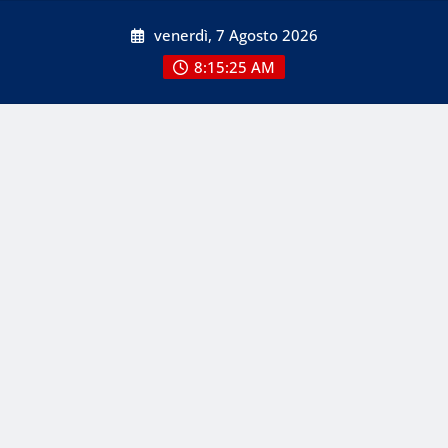
Skip
venerdì, 7 Agosto 2026
to
content
8:15:25 AM