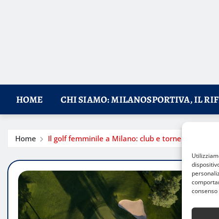
HOME
CHI SIAMO: MILANOSPORTIVA, IL RI
Home
Il golf femminile a Milano: club e tornei in crescit
Utilizzia
dispositiv
personaliz
comportame
consenso 