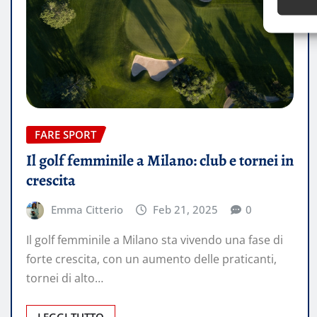
FARE SPORT
Il golf femminile a Milano: club e tornei in
crescita
Emma Citterio
Feb 21, 2025
0
Il golf femminile a Milano sta vivendo una fase di
forte crescita, con un aumento delle praticanti,
tornei di alto…