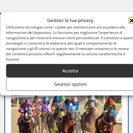
Gestisci la tua privacy
Utilizziamo tecnologie come i cookie per memorizzare e/o accedere alle
informazioni del dispositivo. Lo facciamo per migliorare l'esperienza di
navigazione e per mostrare annunci (non) personalizzati. Il consenso a quest
tecnologie ci consentirà di elaborare dati quali il comportamento di
navigazione o gli ID univoci su questo sito. Il mancato consenso o la revoca
Home
del consenso possono influire negativamente su alcune caratteristiche e
Il futuro del galoppo italiano: 11 Corse declassate
funzioni.
e 9 a rischio per il 2026
Accetta
Gestisci opzioni