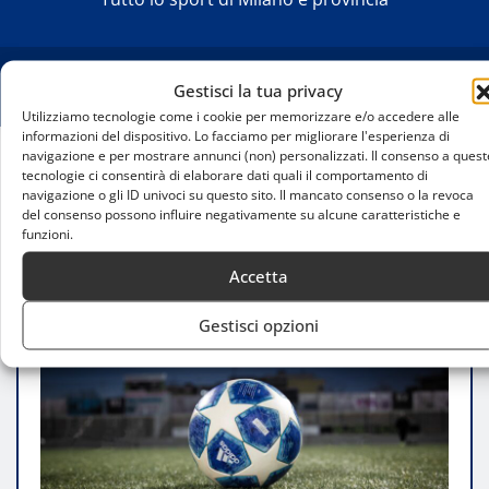
Gestisci la tua privacy
Utilizziamo tecnologie come i cookie per memorizzare e/o accedere alle
informazioni del dispositivo. Lo facciamo per migliorare l'esperienza di
navigazione e per mostrare annunci (non) personalizzati. Il consenso a quest
tecnologie ci consentirà di elaborare dati quali il comportamento di
Home
navigazione o gli ID univoci su questo sito. Il mancato consenso o la revoca
Champions League, come fare per vedere Ajax-
del consenso possono influire negativamente su alcune caratteristiche e
Inter in diretta streaming web tv gratis
funzioni.
Accetta
Gestisci opzioni