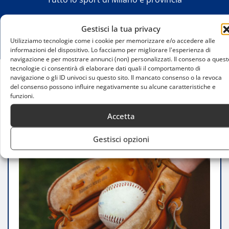
Gestisci la tua privacy
Utilizziamo tecnologie come i cookie per memorizzare e/o accedere alle
informazioni del dispositivo. Lo facciamo per migliorare l'esperienza di
navigazione e per mostrare annunci (non) personalizzati. Il consenso a quest
tecnologie ci consentirà di elaborare dati quali il comportamento di
navigazione o gli ID univoci su questo sito. Il mancato consenso o la revoca
Home
del consenso possono influire negativamente su alcune caratteristiche e
Serie A2 Softball: ripresa con tre partite il 28 aprile
funzioni.
Accetta
Gestisci opzioni