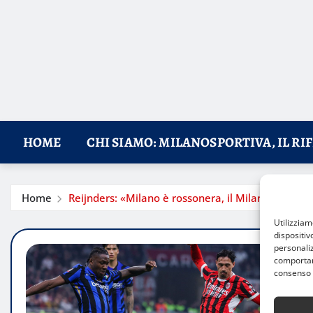
HOME
CHI SIAMO: MILANOSPORTIVA, IL RI
Home
Reijnders: «Milano è rossonera, il Milan è il mio 
Utilizzia
dispositiv
personaliz
comportame
consenso 