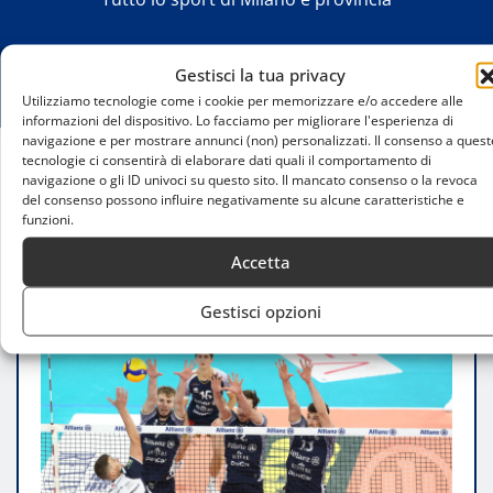
Gestisci la tua privacy
Utilizziamo tecnologie come i cookie per memorizzare e/o accedere alle
informazioni del dispositivo. Lo facciamo per migliorare l'esperienza di
navigazione e per mostrare annunci (non) personalizzati. Il consenso a quest
tecnologie ci consentirà di elaborare dati quali il comportamento di
navigazione o gli ID univoci su questo sito. Il mancato consenso o la revoca
Home
del consenso possono influire negativamente su alcune caratteristiche e
Allianz Milano, trasferta decisiva a Grottazzolina:
funzioni.
vietato sbagliare
Accetta
Gestisci opzioni